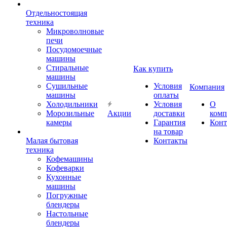
Отдельностоящая
техника
Микроволновые
печи
Посудомоечные
машины
Стиральные
Как купить
машины
Сушильные
Условия
Компания
машины
оплаты
Холодильники
Условия
О
Морозильные
Акции
доставки
комп
камеры
Гарантия
Конт
на товар
Малая бытовая
Контакты
техника
Кофемашины
Кофеварки
Кухонные
машины
Погружные
блендеры
Настольные
блендеры