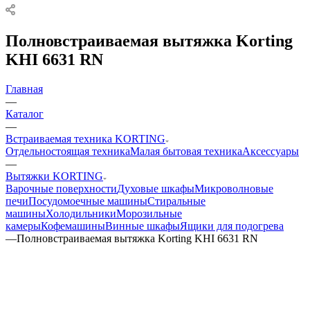
Полновстраиваемая вытяжка Korting
KHI 6631 RN
Главная
—
Каталог
—
Встраиваемая техника KORTING
Отдельностоящая техника
Малая бытовая техника
Аксессуары
—
Вытяжки KORTING
Варочные поверхности
Духовые шкафы
Микроволновые
печи
Посудомоечные машины
Стиральные
машины
Холодильники
Морозильные
камеры
Кофемашины
Винные шкафы
Ящики для подогрева
—
Полновстраиваемая вытяжка Korting KHI 6631 RN