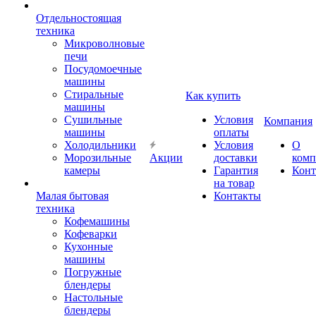
Отдельностоящая
техника
Микроволновые
печи
Посудомоечные
машины
Стиральные
Как купить
машины
Сушильные
Условия
Компания
машины
оплаты
Холодильники
Условия
О
Морозильные
Акции
доставки
комп
камеры
Гарантия
Конт
на товар
Малая бытовая
Контакты
техника
Кофемашины
Кофеварки
Кухонные
машины
Погружные
блендеры
Настольные
блендеры