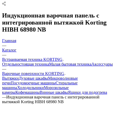
Индукционная варочная панель с
интегрированной вытяжкой Korting
HIBH 68980 NB
Главная
—
Каталог
—
Встраиваемая техника KORTING
Отдельностоящая техника
Малая бытовая техника
Аксессуары
—
Варочные поверхности KORTING
Вытяжки
Духовые шкафы
Микроволновые
печи
Посудомоечные машины
Стиральные
машины
Холодильники
Морозильные
камеры
Кофемашины
Винные шкафы
Ящики для подогрева
—
Индукционная варочная панель с интегрированной
вытяжкой Korting HIBH 68980 NB