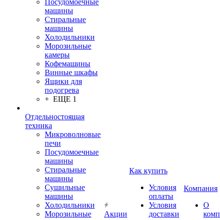
Посудомоечные
машины
Стиральные
машины
Холодильники
Морозильные
камеры
Кофемашины
Винные шкафы
Ящики для
подогрева
+ ЕЩЕ 1
Отдельностоящая
техника
Микроволновые
печи
Посудомоечные
машины
Стиральные
Как купить
машины
Сушильные
Условия
Компания
машины
оплаты
Холодильники
Условия
О
Морозильные
Акции
доставки
комп