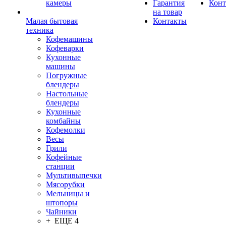
камеры
Гарантия
Конт
на товар
Малая бытовая
Контакты
техника
Кофемашины
Кофеварки
Кухонные
машины
Погружные
блендеры
Настольные
блендеры
Кухонные
комбайны
Кофемолки
Весы
Грили
Кофейные
станции
Мультивыпечки
Мясорубки
Мельницы и
штопоры
Чайники
+ ЕЩЕ 4