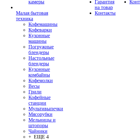
камеры
Гарантия
Конт
на товар
Малая бытовая
Контакты
техника
Кофемашины
Кофеварки
Кухонные
машины
Погружные
блендеры
Настольные
блендеры
Кухонные
комбайны
Кофемолки
Весы
Грили
Кофейные
станции
Мультивыпечки
Мясорубки
Мельницы и
штопоры
Чайники
+ ЕЩЕ 4