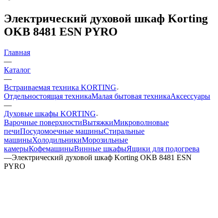
Электрический духовой шкаф Korting
OKB 8481 ESN PYRO
Главная
—
Каталог
—
Встраиваемая техника KORTING
Отдельностоящая техника
Малая бытовая техника
Аксессуары
—
Духовые шкафы KORTING
Варочные поверхности
Вытяжки
Микроволновые
печи
Посудомоечные машины
Стиральные
машины
Холодильники
Морозильные
камеры
Кофемашины
Винные шкафы
Ящики для подогрева
—
Электрический духовой шкаф Korting OKB 8481 ESN
PYRO