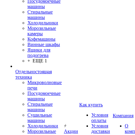
Посудомоечные
машины
Стиральные
машины
Холодильники
Морозильные
камеры
Кофемашины
Винные шкафы
Ящики для
подогрева
+ ЕЩЕ 1
Отдельностоящая
техника
Микроволновые
печи
Посудомоечные
машины
Стиральные
Как купить
машины
Сушильные
Условия
Компания
машины
оплаты
Холодильники
Условия
О
Морозильные
Акции
доставки
комп