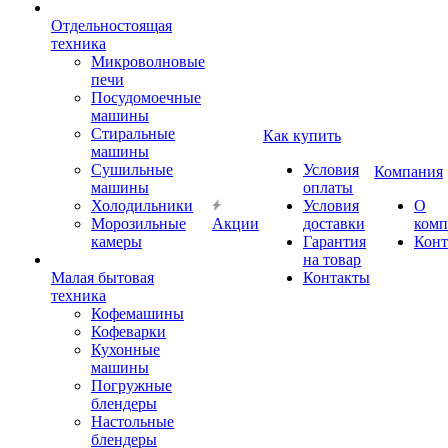
Отдельностоящая
техника
Микроволновые
печи
Посудомоечные
машины
Стиральные
Как купить
машины
Сушильные
Условия
Компания
машины
оплаты
Холодильники
Условия
О
Морозильные
Акции
доставки
комп
камеры
Гарантия
Конт
на товар
Малая бытовая
Контакты
техника
Кофемашины
Кофеварки
Кухонные
машины
Погружные
блендеры
Настольные
блендеры