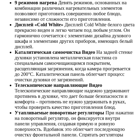
9 режимов нагрева
Девять режимов, основанных на
комбинации различных нагревательных элементов
позволяют приготовить совершенно любое блюдо,
независимо от сложности его приготовления.
Дисплей «Cold White»
Дисплей Cold White белого цвета
прекрасно виден и легко читаем под любым углом. Он
гармонично сочетается с элементами дизайна духового
шкафа и элементами других приборов, имеющих белый
дисплей.
Каталитическая самоочистка Видео
На задней стенке
духовки установлена металлическая пластина со
специальным самоочищающимся покрытием,
расщепляющая загрязнения, когда камера прогревается
до 200°С. Каталитическая панель облегчает процесс
очистки духовки от загрязнений.
Телескопические направляющие Видео
Телескопические направляющие надежно удерживают
противень в духовке, что дает больше безопасности и
комфорта – противень не нужно удерживать в руках,
чтобы проверить качество приготовления блюд.
Утапливаемые поворотные регуляторы
При нажатии
на поворотный регулятор, он фиксируется внутри
панели управления, создавая прямую и ровную
поверхность. Вдобавок это облегчает последующую
очистку фронтальной панели. Спрятать регуляторы