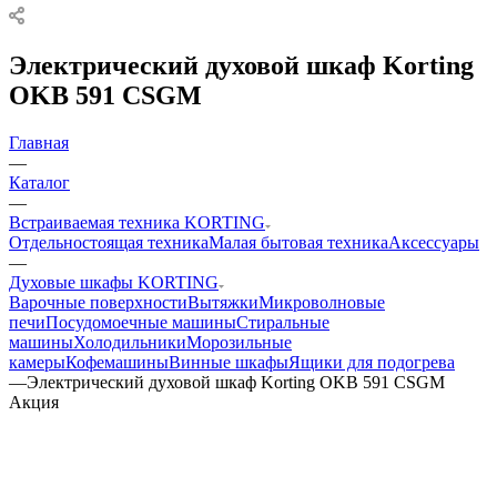
Электрический духовой шкаф Korting
OKB 591 CSGM
Главная
—
Каталог
—
Встраиваемая техника KORTING
Отдельностоящая техника
Малая бытовая техника
Аксессуары
—
Духовые шкафы KORTING
Варочные поверхности
Вытяжки
Микроволновые
печи
Посудомоечные машины
Стиральные
машины
Холодильники
Морозильные
камеры
Кофемашины
Винные шкафы
Ящики для подогрева
—
Электрический духовой шкаф Korting OKB 591 CSGM
Акция