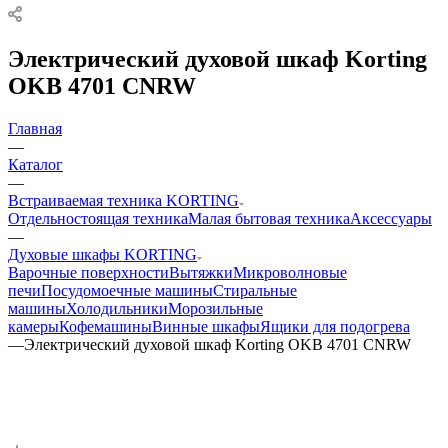
Электрический духовой шкаф Korting
OKB 4701 CNRW
Главная
—
Каталог
—
Встраиваемая техника KORTING
Отдельностоящая техника
Малая бытовая техника
Аксессуары
—
Духовые шкафы KORTING
Варочные поверхности
Вытяжки
Микроволновые
печи
Посудомоечные машины
Стиральные
машины
Холодильники
Морозильные
камеры
Кофемашины
Винные шкафы
Ящики для подогрева
—
Электрический духовой шкаф Korting OKB 4701 CNRW