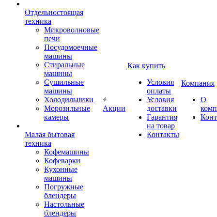
Отдельностоящая
техника
Микроволновые
печи
Посудомоечные
машины
Стиральные
Как купить
машины
Сушильные
Условия
Компания
машины
оплаты
Холодильники
Условия
О
Морозильные
Акции
доставки
комп
камеры
Гарантия
Конт
на товар
Малая бытовая
Контакты
техника
Кофемашины
Кофеварки
Кухонные
машины
Погружные
блендеры
Настольные
блендеры