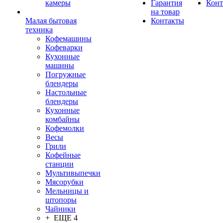
камеры
Гарантия
Конт
на товар
Малая бытовая
Контакты
техника
Кофемашины
Кофеварки
Кухонные
машины
Погружные
блендеры
Настольные
блендеры
Кухонные
комбайны
Кофемолки
Весы
Грили
Кофейные
станции
Мультивыпечки
Мясорубки
Мельницы и
штопоры
Чайники
+ ЕЩЕ 4