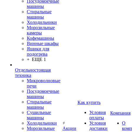
Посудомоечные
машины
Стиральные
машины
Холодильники
Морозильные
камеры
Кофемашины
Винные шкафы
Ящики для
подогрева
+ ЕЩЕ 1
Отдельностоящая
техника
Микроволновые
печи
Посудомоечные
машины
Стиральные
Как купить
машины
Сушильные
Условия
Компания
машины
оплаты
Холодильники
Условия
О
Морозильные
Акции
доставки
комп