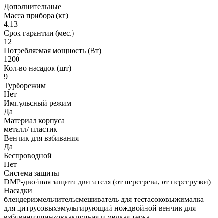
Дополнительные
Масса прибора (кг)
4.13
Срок гарантии (мес.)
12
Потребляемая мощность (Вт)
1200
Кол-во насадок (шт)
9
Турборежим
Нет
Импульсный режим
Да
Материал корпуса
металл/ пластик
Венчик для взбивания
Да
Беспроводной
Нет
Система защиты
DMP-двойная защита двигателя (от перегрева, от перегрузки)
Насадки
блендеризмельчительсмешиватель для тестасоковыжималка
для цитрусовыхэмульгирующий нождвойной венчик для
взбиванияшинковкакрупная и мелкая терка