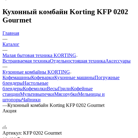
Кухонный комбайн Korting KFP 0202
Gourmet
Главная
—
Каталог
—
Малая бытовая техника KORTING
Встраиваемая техника
Отдельностоящая техника
Аксессуары
—
Кухонные комбайны KORTING
Кофемашины
Кофеварки
Кухонные машины
Погружные
блендеры
Настольные
блендеры
Кофемолки
Весы
Грили
Кофейные
станции
Мультивыпечки
Мясорубки
Мельницы и
штопоры
Чайники
—
Кухонный комбайн Korting KFP 0202 Gourmet
Акция
Артикул:
KFP 0202 Gourmet