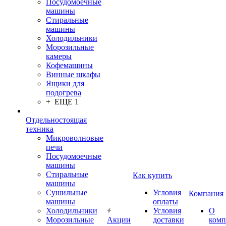
Посудомоечные
машины
Стиральные
машины
Холодильники
Морозильные
камеры
Кофемашины
Винные шкафы
Ящики для
подогрева
+ ЕЩЕ 1
Отдельностоящая
техника
Микроволновые
печи
Посудомоечные
машины
Стиральные
Как купить
машины
Сушильные
Условия
Компания
машины
оплаты
Холодильники
Условия
О
Морозильные
Акции
доставки
комп