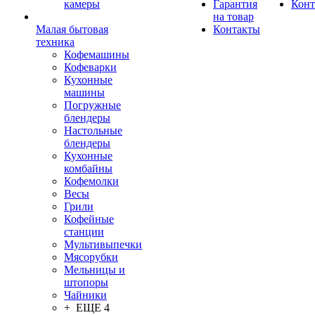
камеры
Гарантия
Конт
на товар
Малая бытовая
Контакты
техника
Кофемашины
Кофеварки
Кухонные
машины
Погружные
блендеры
Настольные
блендеры
Кухонные
комбайны
Кофемолки
Весы
Грили
Кофейные
станции
Мультивыпечки
Мясорубки
Мельницы и
штопоры
Чайники
+ ЕЩЕ 4