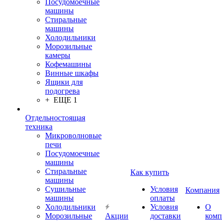
Посудомоечные
машины
Стиральные
машины
Холодильники
Морозильные
камеры
Кофемашины
Винные шкафы
Ящики для
подогрева
+ ЕЩЕ 1
Отдельностоящая
техника
Микроволновые
печи
Посудомоечные
машины
Стиральные
Как купить
машины
Сушильные
Условия
Компания
машины
оплаты
Холодильники
Условия
О
Морозильные
Акции
доставки
комп