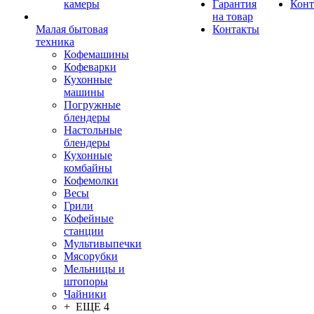
камеры
Гарантия
Конт
на товар
Малая бытовая
Контакты
техника
Кофемашины
Кофеварки
Кухонные
машины
Погружные
блендеры
Настольные
блендеры
Кухонные
комбайны
Кофемолки
Весы
Грили
Кофейные
станции
Мультивыпечки
Мясорубки
Мельницы и
штопоры
Чайники
+ ЕЩЕ 4